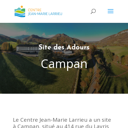
Site des Adours
Campan
Le Centre Jean-Marie Larrieu a un site
à Campan, situé au 414 rue du Layris