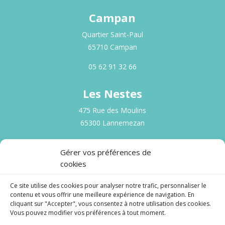
Campan
Quartier Saint-Paul
65710 Campan
‭05 62 91 32 66‬
Les Nestes
475 Rue des Moulins
65300 Lannemezan
‭05 62 50 09 90‬
Gérer vos préférences de
cookies
l’Echez
5 Rue de la Sède,
Ce site utilise des cookies pour analyser notre trafic, personnaliser le
contenu et vous offrir une meilleure expérience de navigation. En
65000 Tarbes
cliquant sur "Accepter", vous consentez à notre utilisation des cookies.
Vous pouvez modifier vos préférences à tout moment.
‭05 62 93 05 53‬